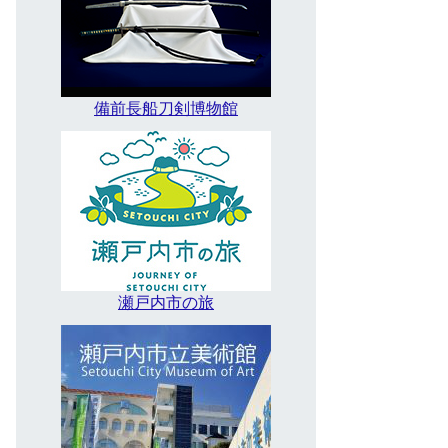
備前長船刀剣博物館
瀬戸内市の旅