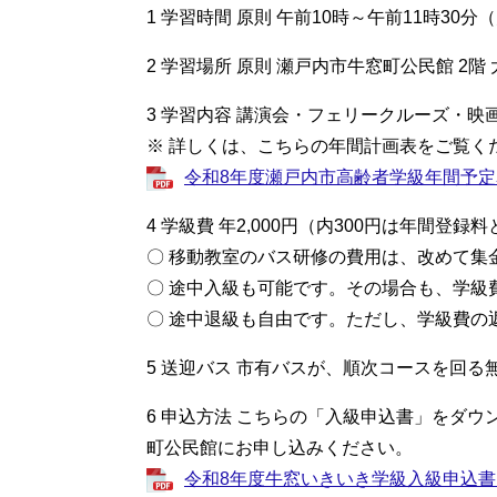
1 学習時間 原則 午前10時～午前11時30分
2 学習場所 原則 瀬戸内市牛窓町公民館 2階
3 学習内容 講演会・フェリークルーズ・映
※ 詳しくは、こちらの年間計画表をご覧く
令和8年度瀬戸内市高齢者学級年間予定表（
4 学級費 年2,000円（内300円は年間登
〇 移動教室のバス研修の費用は、改めて集
〇 途中入級も可能です。その場合も、学級費は
〇 途中退級も自由です。ただし、学級費の
5 送迎バス 市有バスが、順次コースを回
6 申込方法 こちらの「入級申込書」をダ
町公民館にお申し込みください。
令和8年度牛窓いきいき学級入級申込書 [P