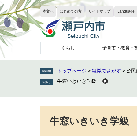
ペ
メ
ー
ニ
本文へ
はじめての方
サイトマップ
Language
ジ
ュ
の
ー
先
を
頭
飛
で
ば
くらし
子育て・教育・
す
し
。
て
本
トップページ
>
組織でさがす
>
公民
現在地
文
牛窓いきいき学級
へ
本
文
牛窓いきいき学級