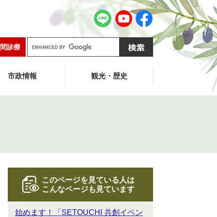
G
間診療
o
o
g
市政情報
観光・歴史
l
e
カ
ス
タ
ム
検
索
このページを見ている人は
こんなページも見ています
始めます！「SETOUCHI 共創イベン