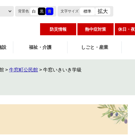
拡大
白
黒
青
標準
背景色
文字
サイズ
防災情報
熱中症対策
休日・夜
施設
福祉・介護
しごと・産業
館
>
牛窓町公民館
>
牛窓いきいき学級