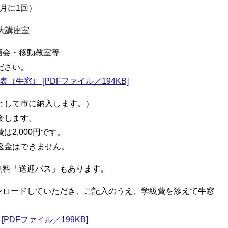
（月に1回）
 大講座室
画会・移動教室等
ださい。
牛窓） [PDFファイル／194KB]
録料として市に納入します。）
金します。
2,000円です。
返金はできません。
る無料「送迎バス」もあります。
ウンロードしていただき、ご記入のうえ、学級費を添えて牛窓
DFファイル／199KB]