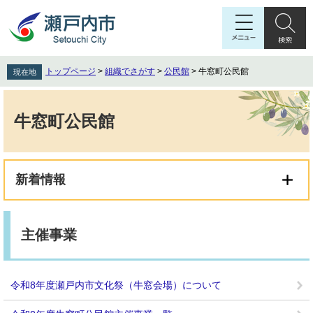
ペ
メ
ー
ニ
ジ
ュ
の
ー
先
を
トップページ
>
組織でさがす
>
公民館
>
牛窓町公民館
現在地
頭
飛
で
ば
本
す
し
文
牛窓町公民館
。
て
本
文
へ
新着情報
主催事業
令和8年度瀬戸内市文化祭（牛窓会場）について