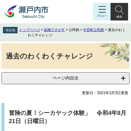
ペ
メ
ー
ニ
ジ
ュ
の
ー
先
を
トップページ
>
組織でさがす
>
公民館
>
牛窓町公民館
>
過去のわく
現在地
頭
飛
わくチャレンジ
で
ば
す
し
本
。
て
文
過去のわくわくチャレンジ
本
文
へ
ページ内目次
更新日：2021年3月3日更新
冒険の夏！シーカヤック体験」 令和4年8月
21日（日曜日）