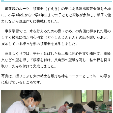
備前焼のルーツ、須恵器（すえき）の里にある寒風陶芸会館を会場
に、小学1年生から中学1年生までの子どもと家族が参加し、親子で協
力しながら豆皿作りに挑戦しました。
事前学習では、水を貯えるための甕（かめ）の内側に押された雨の
しずく模様に似た同心円文（どうしんえんもん）の話を聞いたあと、
展示している様々な形の須恵器を見学しました。
豆皿つくりでは、平たく延ばした粘土板に同心円文や楕円文、車輪
文などの型を押して模様を付け、八角形の型紙を写し、粘土板を切り
取り、丸みを付けて完成しました。
写真は、握りこぶし大の粘土を麺打ち棒をローラーとして均一の厚さ
に広げているところです。