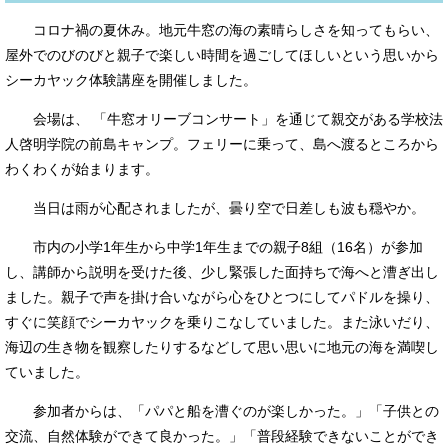
コロナ禍の夏休み。地元牛窓の海の素晴らしさを知ってもらい、
屋外でのびのびと親子で楽しい時間を過ごしてほしいという思いから
シーカヤック体験講座を開催しました。
会場は、 「牛窓オリーブコンサート」を通じて親交がある学校法
人啓明学院の前島キャンプ。フェリーに乗って、島へ渡るところから
わくわくが始まります。
当日は雨が心配されましたが、曇り空で日差しも波も穏やか。
市内の小学1年生から中学1年生までの親子8組（16名）が参加
し、講師から説明を受けた後、少し緊張した面持ちで海へと漕ぎ出し
ました。親子で声を掛け合いながら心をひとつにしてパドルを操り、
すぐに笑顔でシーカヤックを乗りこなしていました。また泳いだり、
海辺の生き物を観察したりするなどして思い思いに地元の海を満喫し
ていました。
参加者からは、「パパと船を漕ぐのが楽しかった。」「子供との
交流、自然体験ができて良かった。」「普段経験できないことができ