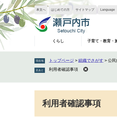
ペ
メ
ー
ニ
本文へ
はじめての方
サイトマップ
Language
ジ
ュ
の
ー
先
を
頭
飛
で
ば
くらし
子育て・教育・
す
し
。
て
本
トップページ
>
組織でさがす
>
公民
現在地
文
利用者確認事項
へ
本
文
利用者確認事項