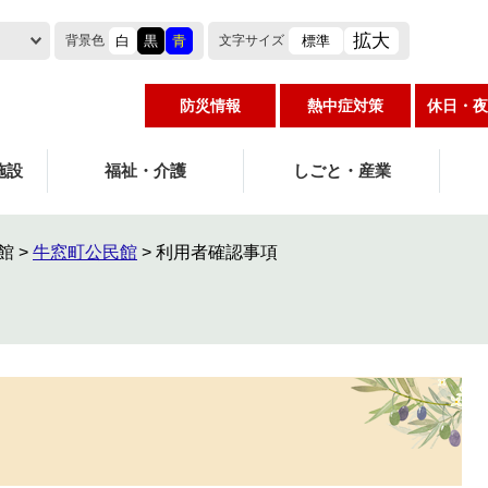
拡大
白
黒
青
標準
背景色
文字
サイズ
防災情報
熱中症対策
休日・夜
施設
福祉・介護
しごと・産業
館
>
牛窓町公民館
>
利用者確認事項