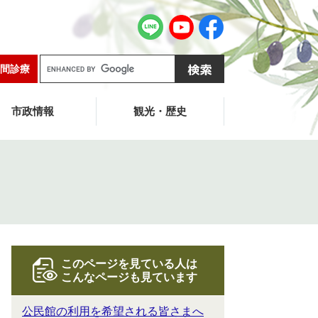
G
間診療
o
o
g
市政情報
観光・歴史
l
e
カ
ス
タ
ム
検
索
このページを見ている人は
こんなページも見ています
公民館の利用を希望される皆さまへ