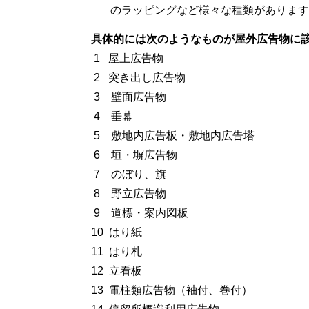
のラッピングなど様々な種類があります
具体的には次のようなものが屋外広告物に
1 屋上広告物
2 突き出し広告物
3 壁面広告物
4 垂幕
5 敷地内広告板・敷地内広告塔
6 垣・塀広告物
7 のぼり、旗
8 野立広告物
9 道標・案内図板
10 はり紙
11 はり札
12 立看板
13 電柱類広告物（袖付、巻付）