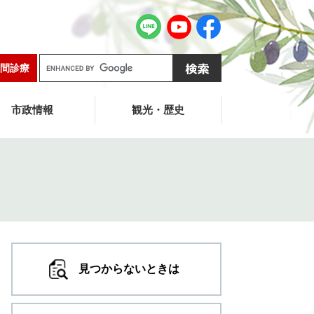
G
間診療
o
o
g
市政情報
観光・歴史
l
e
カ
ス
タ
ム
検
索
見つからないときは