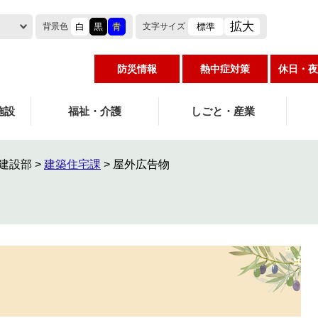
拡大
白
黒
青
標準
背景色
文字
サイズ
防災情報
熱中症対策
休日・夜
施設
福祉・介護
しごと・産業
建設部
>
建築住宅課
>
屋外広告物