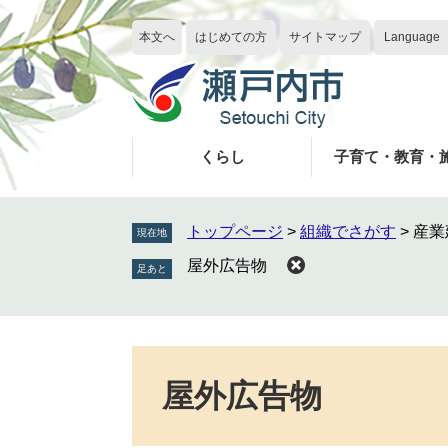
ペ
メ
ー
ニ
本文へ
はじめての方
サイトマップ
Language
ジ
ュ
の
ー
先
を
頭
飛
で
ば
くらし
子育て・教育・
す
し
。
て
本
トップページ
>
組織でさがす
>
産業
現在地
文
屋外広告物
へ
本
文
屋外広告物