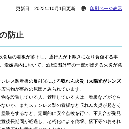
更新日：2023年10月1日更新
印刷ページ表示
の防止
から飲食店の看板が落下し、通行人が下敷きになり負傷する事
は、愛媛県内において、酒屋2階外壁の一部が燃える火災が発
テンレス製看板の反射光による
収れん火災（太陽光がレンズ
外広告物が事故の原因とみられています。
告物を設置している人、管理している人は、看板などがぐら
いないか、またステンレス製の看板など収れん火災が起きそ
う塗装をするなど、定期的に安全点検を行い、不具合が発見
設置後長期間が経過し、老朽化による倒壊、落下等のおそれ