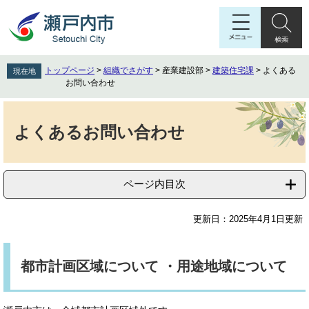
ペ
メ
ー
ニ
ジ
ュ
の
ー
先
を
トップページ
>
組織でさがす
>
産業建設部
>
建築住宅課
>
よくある
現在地
頭
飛
お問い合わせ
で
ば
す
し
本
。
て
文
よくあるお問い合わせ
本
文
へ
ページ内目次
更新日：2025年4月1日更新
都市計画区域について ・用途地域について