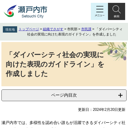
ペ
メ
ー
ニ
ジ
ュ
の
ー
先
を
トップページ
>
組織でさがす
>
市民部
>
市民課
>
「ダイバーシティ
現在地
頭
飛
社会の実現に向けた表現のガイドライン」を作成しました
で
ば
す
し
本
。
て
文
「ダイバーシティ社会の実現に
本
向けた表現のガイドライン」を
文
へ
作成しました
ページ内目次
更新日：2024年2月20日更新
瀬戸内市では、多様性を認め合い誰もが活躍できるダイバーシティ社