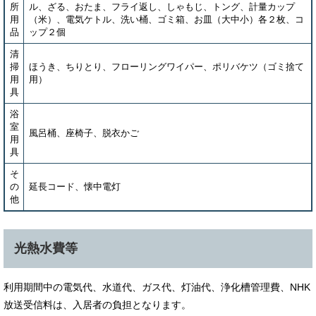
所
ル、ざる、おたま、フライ返し、しゃもじ、トング、計量カップ
用
（米）、電気ケトル、洗い桶、ゴミ箱、お皿（大中小）各２枚、コ
品
ップ２個
清
掃
ほうき、ちりとり、フローリングワイパー、ポリバケツ（ゴミ捨て
用
用）
具
浴
室
風呂桶、座椅子、脱衣かご
用
具
そ
の
延長コード、懐中電灯
他
光熱水費等
利用期間中の電気代、水道代、ガス代、灯油代、浄化槽管理費、NHK
放送受信料は、入居者の負担となります。