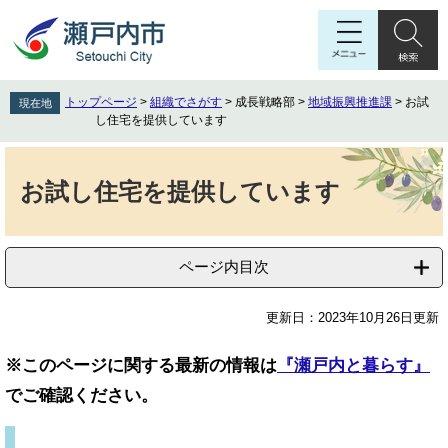
ペ
メ
ー
ニ
ジ
ュ
の
ー
先
を
トップページ
>
組織でさがす
>
成長戦略部
>
地域振興推進課
>
お試
現在地
頭
飛
し住宅を提供しています
で
ば
す
し
本
。
て
文
お試し住宅を提供しています
本
文
へ
ページ内目次
更新日：2023年10月26日更新
※このページに関する最新の情報は
『瀬戸内と暮らす』
でご確認ください。