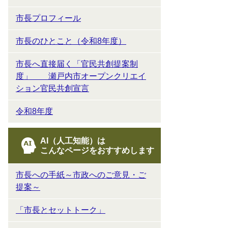
市長プロフィール
市長のひとこと（令和8年度）
市長へ直接届く「官民共創提案制
度」 瀬戸内市オープンクリエイ
ション官民共創宣言
令和8年度
AI（人工知能）は
こんなページをおすすめします
市長への手紙～市政へのご意見・ご
提案～
「市長とセットトーク」