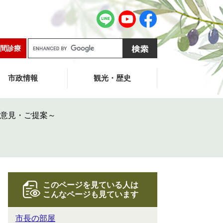
G
間診療
o
o
g
市政情報
観光・歴史
l
e
カ
意見・ご提案～
ス
タ
ム
検
索
このページを見ている人は
こんなページも見ています
市長の部屋