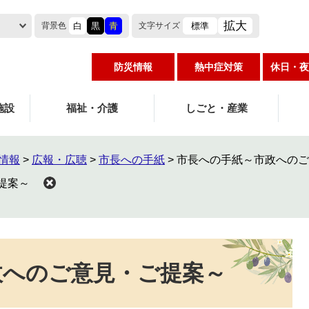
拡大
白
黒
青
標準
背景色
文字
サイズ
防災情報
熱中症対策
休日・夜
施設
福祉・介護
しごと・産業
情報
>
広報・広聴
>
市長への手紙
>
市長への手紙～市政へのご
提案～
政へのご意見・ご提案～