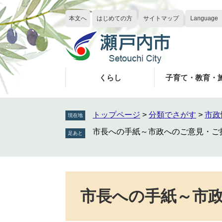
ペ
メ
ー
ニ
本文へ
はじめての方
サイトマップ
Language
ジ
ュ
の
ー
先
を
頭
飛
で
ば
くらし
子育て・教育・
す
し
。
て
本
トップページ
>
分類でさがす
>
市政
現在地
文
市長への手紙～市政へのご意見・ご
へ
本
文
市長への手紙～市