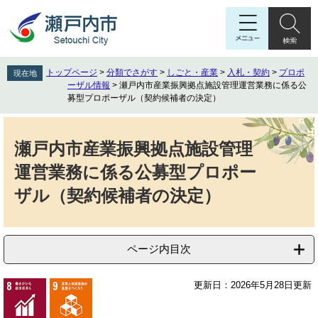
ペ
メ
ー
ニ
ジ
ュ
の
ー
先
を
トップページ
>
分類でさがす
>
しごと・産業
>
入札・契約
>
プロポ
現在地
頭
飛
ーザル情報
>
瀬戸内市産業振興拠点施設管理運営業務に係る公
で
ば
募型プロポーザル（契約候補者の決定）
す
し
本
。
て
文
本
瀬戸内市産業振興拠点施設管理
文
運営業務に係る公募型プロポー
へ
ザル（契約候補者の決定）
ページ内目次
更新日：2026年5月28日更新