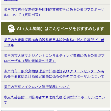
瀬戸内市移住促進特別番組制作業務委託に係る公募型プロポーザ
ルについて（質問回答）
AI（人工知能）は
こんなページをおすすめします
瀬戸内市産業振興拠点施設整備基本設計業務に係る公募型プロポ
ーザル
瀬戸内市人材マネジメントコンサルティング業務に係る公募型プ
ロポーザル（契約候補者の決定）
瀬戸内市一般廃棄物処理基本計画改訂及びクリーンセンターかも
め長寿命化総合計画策定業務に係る公募型プロポーザルについて
瀬戸内市有マイクロバス運行業務について
寒風陶芸会館LED照明省エネ改修業務 公募型プロポーザルについ
て