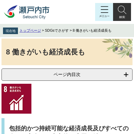
ペ
メ
ー
ニ
ジ
ュ
の
ー
先
を
トップページ
>
SDGsでさがす
>
8 働きがいも経済成長も
現在地
頭
飛
で
ば
本
す
し
文
8 働きがいも経済成長も
。
て
本
文
へ
ページ内目次
​包括的かつ持続可能な経済成長及びすべての