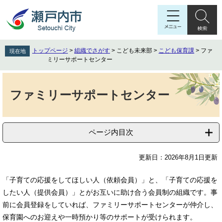
ペ
メ
ー
ニ
ジ
ュ
の
ー
先
を
トップページ
>
組織でさがす
>
こども未来部
>
こども保育課
>
ファ
現在地
頭
飛
ミリーサポートセンター
で
ば
す
し
本
。
て
文
ファミリーサポートセンター
本
文
へ
ページ内目次
更新日：2026年8月1日更新
「子育ての応援をしてほしい人（依頼会員）」と、「子育ての応援を
したい人（提供会員）」とがお互いに助け合う会員制の組織です。事
前に会員登録をしていれば、ファミリーサポートセンターが仲介し、
保育園へのお迎えや一時預かり等のサポートが受けられます。​