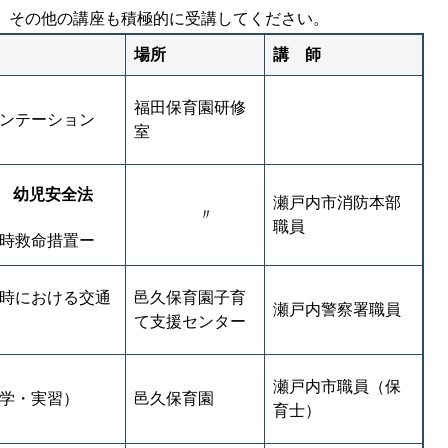
。その他の講座も積極的に受講してください。
場所
講 師
福田保育園研修
ンテーション
室
)
幼児安全法
瀬戸内市消防本部
〃
職員
時救命措置ー
時における交通
邑久保育園子育
瀬戸内警察署職員
て支援センター
瀬戸内市職員（保
学・実習）
邑久保育園
育士）