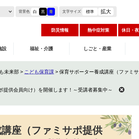
拡大
白
黒
青
標準
背景色
文字
サイズ
防災情報
熱中症対策
休日・夜
施設
福祉・介護
しごと・産業
も未来部
>
こども保育課
>
保育サポーター養成講座（ファミサ
ポ提供会員向け）を開催します！～受講者募集中～
成講座（ファミサポ提供