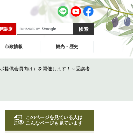
G
間診療
o
o
g
市政情報
観光・歴史
l
e
カ
ポ提供会員向け）を開催します！～受講者
ス
タ
ム
検
索
このページを見ている人は
こんなページも見ています