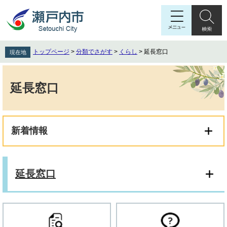
ペ
メ
ー
ニ
ジ
ュ
の
ー
先
を
トップページ
>
分類でさがす
>
くらし
>
延長窓口
現在地
頭
飛
で
ば
本
す
し
文
延長窓口
。
て
本
文
へ
新着情報
延長窓口