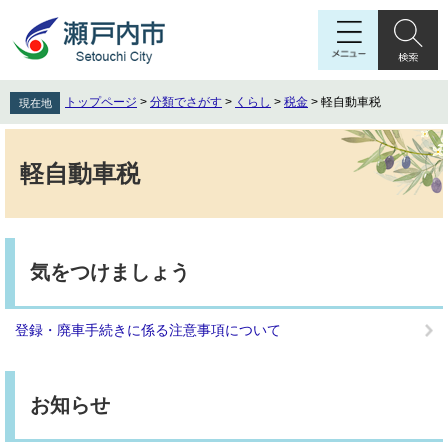
ペ
メ
ー
ニ
ジ
ュ
の
ー
先
を
トップページ
>
分類でさがす
>
くらし
>
税金
>
軽自動車税
現在地
頭
飛
で
ば
本
す
し
文
軽自動車税
。
て
本
文
へ
気をつけましょう
登録・廃車手続きに係る注意事項について
お知らせ