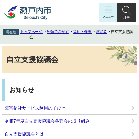
ペ
メ
ー
ニ
ジ
ュ
の
ー
先
を
トップページ
>
分類でさがす
>
福祉・介護
>
障害者
>
自立支援協議
現在地
頭
飛
会
で
ば
す
し
本
。
て
文
自立支援協議会
本
文
へ
お知らせ
障害福祉サービス利用のてびき
令和7年度自立支援協議会各部会の取り組み
自立支援協議会とは