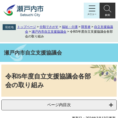
ペ
メ
ー
ニ
ジ
ュ
の
ー
先
を
トップページ
>
分類でさがす
>
福祉・介護
>
障害者
>
自立支援協議
現在地
頭
飛
会
>
瀬戸内市自立支援協議会
>
令和5年度自立支援協議会各部
で
ば
会の取り組み
す
し
。
て
瀬戸内市自立支援協議会
本
文
へ
本
文
令和5年度自立支援協議会各部
会の取り組み
ページ内目次