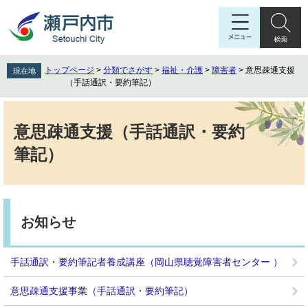
ペ
メ
ー
ニ
ジ
ュ
の
ー
先
を
トップページ
>
分類でさがす
>
福祉・介護
>
障害者
>
意思疎通支援
現在地
頭
飛
（手話通訳・要約筆記）
で
ば
す
し
本
。
て
文
意思疎通支援（手話通訳・要約
本
筆記）
文
へ
お知らせ
手話通訳・要約筆記者養成講座（岡山県聴覚障害者センター ）
意思疎通支援事業（手話通訳・要約筆記）