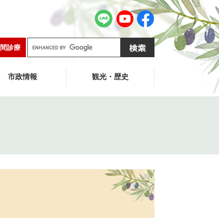
G
間診療
o
o
g
市政情報
観光・歴史
l
e
カ
ス
タ
ム
検
索