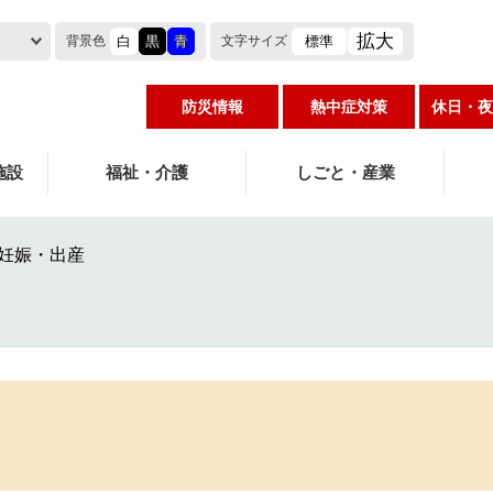
拡大
白
黒
青
標準
背景色
文字
サイズ
防災情報
熱中症対策
休日・夜
施設
福祉・介護
しごと・産業
妊娠・出産