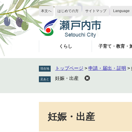
ペ
メ
ー
ニ
本文へ
はじめての方
サイトマップ
Language
ジ
ュ
の
ー
先
を
頭
飛
で
ば
くらし
子育て・教育・
す
し
。
て
本
トップページ
>
申請・届出・証明
>
現在地
文
妊娠・出産
へ
本
文
妊娠・出産