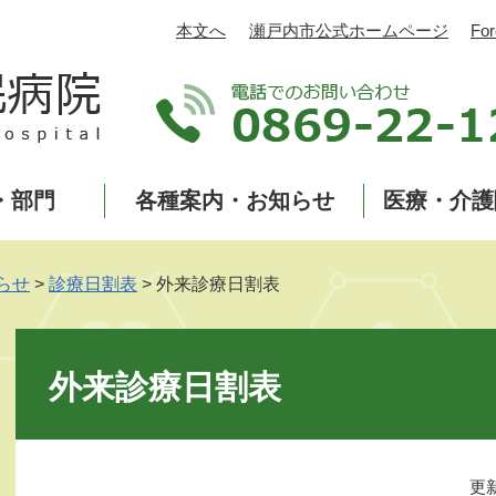
本文へ
瀬戸内市公式ホームページ
For
・部門
各種案内・お知らせ
医療・介護
らせ
>
診療日割表
>
外来診療日割表
本
文
外来診療日割表
更