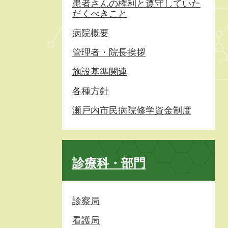
患者さんの権利と遵守していた
だくべきこと
病院概要
管理者・院長挨拶
施設基準関連
各種方針
瀬戸内市民病院修学資金制度
診療科・部門
診察局
看護局