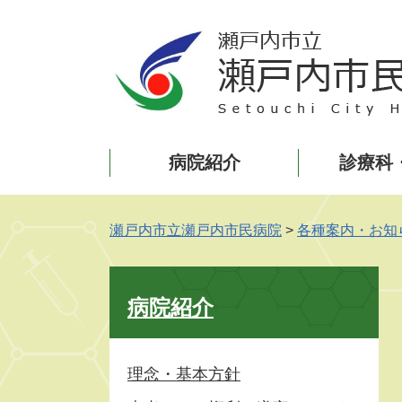
ペ
メ
ー
ニ
ジ
ュ
の
ー
先
を
頭
飛
で
ば
病院紹介
診療科
す
し
。
て
本
文
瀬戸内市立瀬戸内市民病院
>
各種案内・お知
へ
病院紹介
理念・基本方針