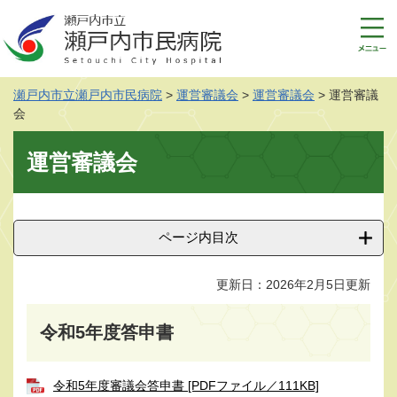
ペ
メ
ー
ニ
ジ
ュ
の
ー
先
を
瀬戸内市立瀬戸内市民病院
>
運営審議会
>
運営審議会
>
運営審議
頭
飛
会
で
ば
す
し
本
運営審議会
。
て
文
本
文
へ
ページ内目次
更新日：2026年2月5日更新
令和5年度答申書
令和5年度審議会答申書 [PDFファイル／111KB]