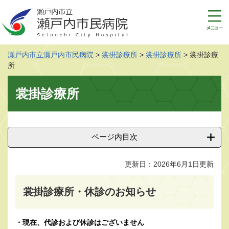
ペ
メ
ー
ニ
ジ
ュ
の
ー
先
を
瀬戸内市立瀬戸内市民病院
>
裳掛診療所
>
裳掛診療所
>
裳掛診療
頭
飛
所
で
ば
す
し
本
裳掛診療所
。
て
文
本
文
へ
ページ内目次
更新日：2026年6月1日更新
裳掛診療所・休診のお知らせ
・現在、代診および休診はございません