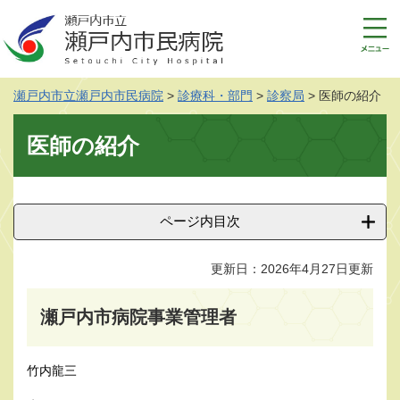
ペ
メ
ー
ニ
ジ
ュ
の
ー
先
を
瀬戸内市立瀬戸内市民病院
>
診療科・部門
>
診察局
>
医師の紹介
頭
飛
で
ば
本
す
し
医師の紹介
文
。
て
本
文
へ
ページ内目次
更新日：2026年4月27日更新
瀬戸内市病院事業管理者
竹内龍三