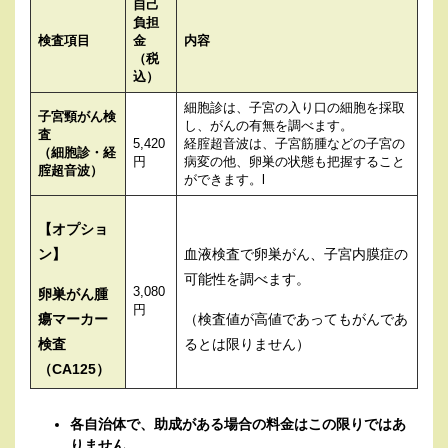
自己
負担
検査項目
金
内容
（税
込）
細胞診は、子宮の入り口の細胞を採取
子宮頸がん検
し、がんの有無を調べます。
査
5,420
経腟超音波は、子宮筋腫などの子宮の
（細胞診・経
円
病変の他、卵巣の状態も把握すること
腟超音波）
ができます。l
【オプショ
ン】
血液検査で卵巣がん、子宮内膜症の
可能性を調べます。
3,080
卵巣がん腫
円
瘍マーカー
（検査値が高値であってもがんであ
検査
るとは限りません）
（CA125）
各自治体で、助成がある場合の料金はこの限りではあ
りません。