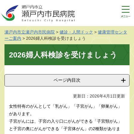
ペ
メ
ー
ニ
ジ
ュ
の
ー
先
を
瀬戸内市立瀬戸内市民病院
>
健診・人間ドック
>
健康管理センタ
頭
飛
ーご案内
>
2026婦人科検診を受けましょう
で
ば
す
し
本
2026婦人科検診を受けましょう
。
て
文
本
文
へ
ページ内目次
更新日：2026年4月1日更新
女性特有のがんとして「乳がん」「子宮がん」「卵巣がん」
があります。
子宮がんには、子宮の入り口にがんができる「子宮頸がん」
と子宮の奥にがんができる「子宮体がん」の2種類がありま