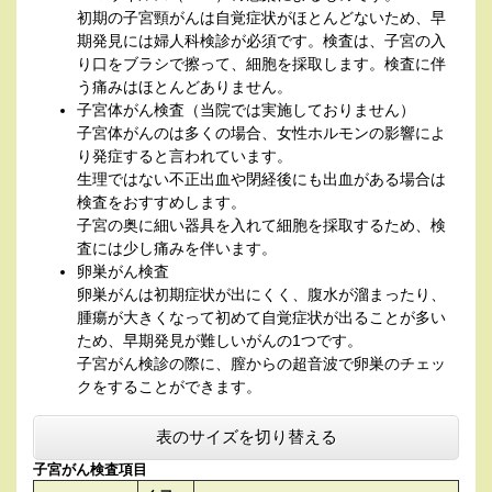
初期の子宮頸がんは自覚症状がほとんどないため、早
期発見には婦人科検診が必須です。検査は、子宮の入
り口をブラシで擦って、細胞を採取します。検査に伴
う痛みはほとんどありません。
子宮体がん検査（当院では実施しておりません）
子宮体がんのは多くの場合、女性ホルモンの影響によ
り発症すると言われています。
生理ではない不正出血や閉経後にも出血がある場合は
検査をおすすめします。
子宮の奥に細い器具を入れて細胞を採取するため、検
査には少し痛みを伴います。
卵巣がん検査
卵巣がんは初期症状が出にくく、腹水が溜まったり、
腫瘍が大きくなって初めて自覚症状が出ることが多い
ため、早期発見が難しいがんの1つです。
子宮がん検診の際に、膣からの超音波で卵巣のチェッ
クをすることができます。
表のサイズを切り替える
子宮がん検査項目