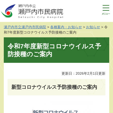
ペ
メ
ー
ニ
ジ
ュ
の
ー
先
を
瀬戸内市立瀬戸内市民病院
>
各種案内・お知らせ
>
お知らせ
>
令
頭
飛
和7年度新型コロナウイルス予防接種のご案内
で
ば
す
し
本
令和7年度新型コロナウイルス予
。
て
文
本
防接種のご案内
文
へ
更新日：2026年2月1日更新
新型コロナウイルス予防接種のご案内