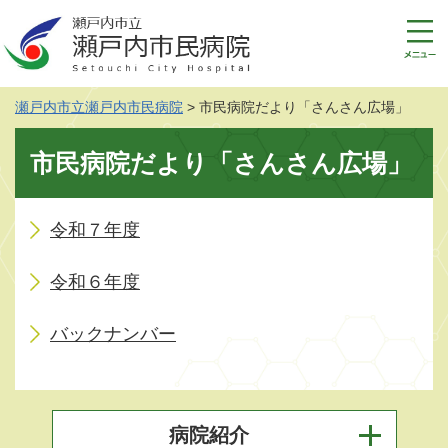
ペ
メ
ー
ニ
ジ
ュ
の
ー
先
を
瀬戸内市立瀬戸内市民病院
>
市民病院だより「さんさん広場」
頭
飛
で
ば
本
す
し
市民病院だより「さんさん広場」
文
。
て
本
文
令和７年度
へ
令和６年度
バックナンバー
病院紹介