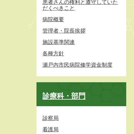
患者さんの権利と遵守していた
だくべきこと
病院概要
管理者・院長挨拶
施設基準関連
各種方針
瀬戸内市民病院修学資金制度
診療科・部門
診察局
看護局