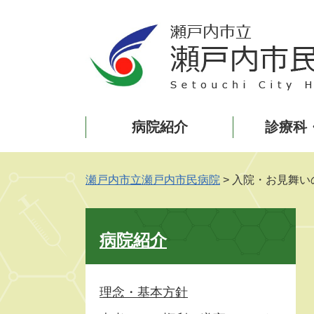
ペ
メ
ー
ニ
ジ
ュ
の
ー
先
を
頭
飛
で
ば
病院紹介
診療科
す
し
。
て
本
文
瀬戸内市立瀬戸内市民病院
>
入院・お見舞い
へ
病院紹介
理念・基本方針