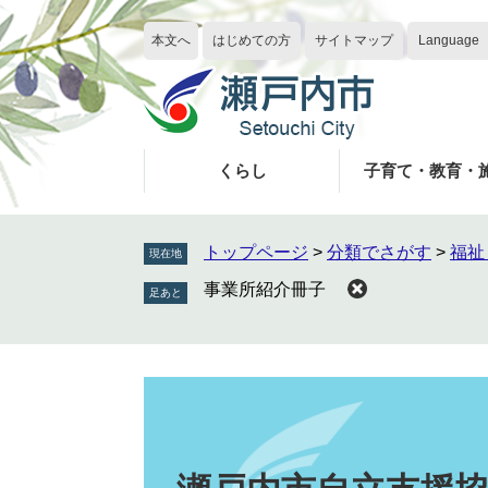
ペ
メ
ー
ニ
本文へ
はじめての方
サイトマップ
Language
ジ
ュ
の
ー
先
を
頭
飛
で
ば
くらし
子育て・教育・
す
し
。
て
本
トップページ
>
分類でさがす
>
福祉
現在地
文
事業所紹介冊子
へ