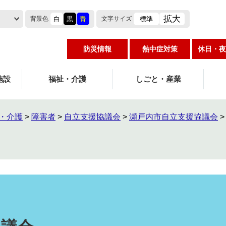
拡大
白
黒
青
標準
背景色
文字
サイズ
防災情報
熱中症対策
休日・夜
施設
福祉・介護
しごと・産業
・介護
>
障害者
>
自立支援協議会
>
瀬戸内市自立支援協議会