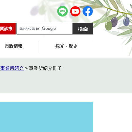
G
間診療
o
o
g
市政情報
観光・歴史
l
e
カ
>
事業所紹介
>
事業所紹介冊子
ス
タ
ム
検
索