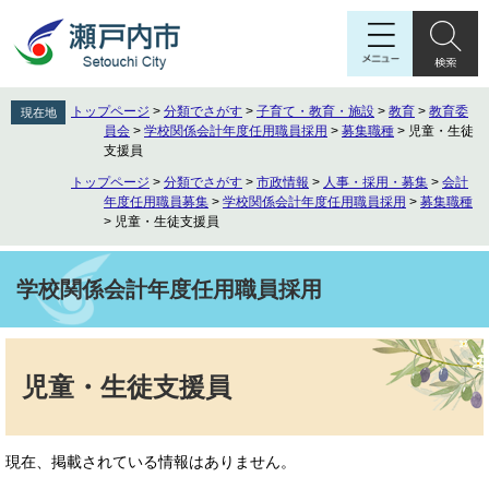
ペ
メ
ー
ニ
ジ
ュ
の
ー
先
を
トップページ
>
分類でさがす
>
子育て・教育・施設
>
教育
>
教育委
現在地
頭
飛
員会
>
学校関係会計年度任用職員採用
>
募集職種
>
児童・生徒
で
ば
支援員
す
し
トップページ
>
分類でさがす
>
市政情報
>
人事・採用・募集
>
会計
。
て
年度任用職員募集
>
学校関係会計年度任用職員採用
>
募集職種
本
>
児童・生徒支援員
文
へ
学校関係会計年度任用職員採用
本
文
児童・生徒支援員
現在、掲載されている情報はありません。