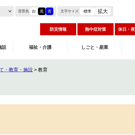
拡大
白
黒
青
標準
背景色
文字
サイズ
防災情報
熱中症対策
休日・夜
施設
福祉・介護
しごと・産業
て・教育・施設
>
教育