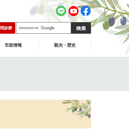
G
間診療
o
o
g
市政情報
観光・歴史
l
e
カ
ス
タ
ム
検
索