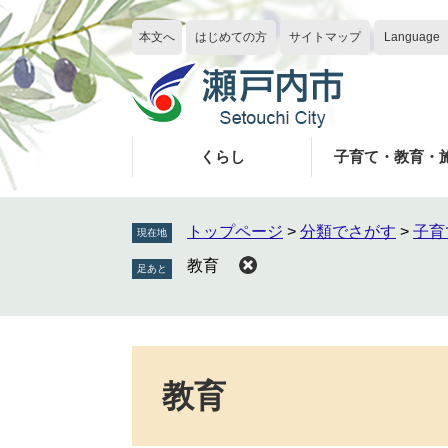
ペ
メ
ー
ニ
本文へ
はじめての方
サイトマップ
Language
ジ
ュ
の
ー
先
を
頭
飛
で
ば
くらし
子育て・教育・
す
し
。
て
本
トップページ
>
分類でさがす
>
子育
現在地
文
教育
へ
本
文
教育