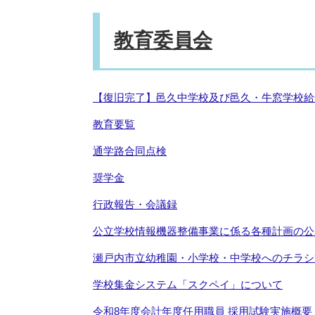
教育委員会
【復旧完了】邑久中学校及び邑久・牛窓学校給
教育要覧
通学路合同点検
奨学金
行政報告・会議録
公立学校情報機器整備事業に係る各種計画の公
瀬戸内市立幼稚園・小学校・中学校へのチラシ
学校集金システム「スクペイ」について
令和8年度会計年度任用職員 採用試験実施概