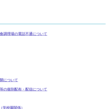
食調理場の電話不通について
開について
等の個別配布・配信について
要（学校園関係）