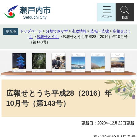
ペ
メ
ー
ニ
ジ
ュ
の
ー
先
を
トップページ
>
分類でさがす
>
市政情報
>
広報・広聴
>
広報せとう
現在地
頭
飛
ち
>
広報せとうち
>
広報せとうち平成28（2016）年10月号
で
ば
（第143号）
す
し
。
て
本
文
へ
本
文
広報せとうち平成28（2016）年
10月号（第143号）
更新日：2020年12月22日更新