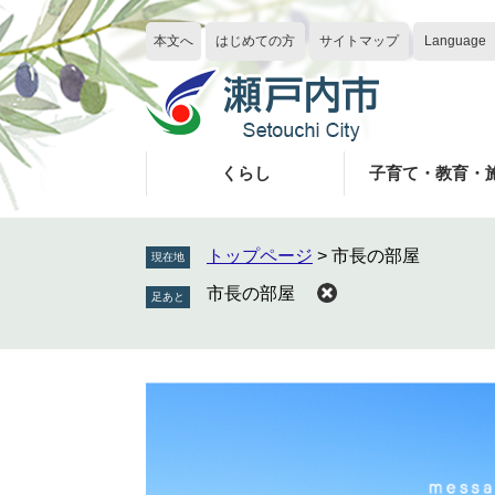
ペ
メ
ー
ニ
本文へ
はじめての方
サイトマップ
Language
ジ
ュ
の
ー
先
を
頭
飛
で
ば
くらし
子育て・教育・
す
し
。
て
本
トップページ
>
市長の部屋
現在地
文
市長の部屋
へ