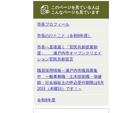
このページを見ている人は
こんなページも見ています
市長プロフィール
市長のひとこと（令和8年度）
市長へ直接届く「官民共創提案制
度」 瀬戸内市オープンクリエイ
ション官民共創宣言
職員採用情報～瀬戸内市職員募集
中 一般事務職・土木技術職・保健
師・社会福祉士の申込受付期限は8月
20日（木曜日）です！～
令和8年度