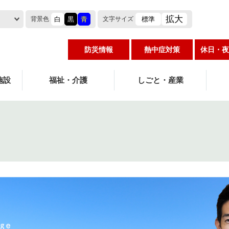
拡大
白
黒
青
標準
背景色
文字
サイズ
防災情報
熱中症対策
休日・夜
施設
福祉・介護
しごと・産業