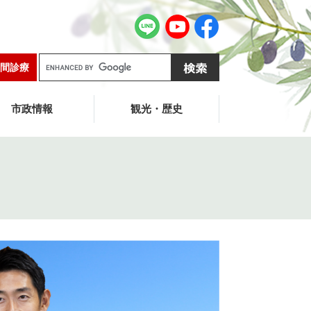
G
間診療
o
o
g
市政情報
観光・歴史
l
e
カ
ス
タ
ム
検
索