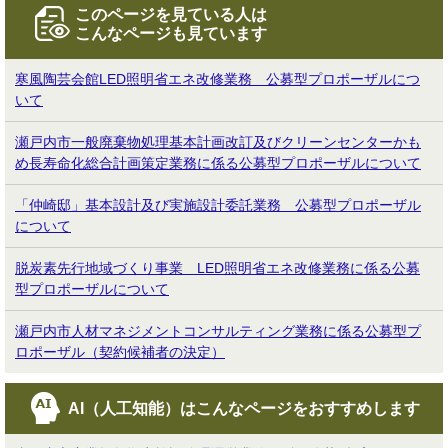
このページを見ている人は
こんなページも見ています
寒風陶芸会館LED照明省エネ改修業務 公募型プロポーザルにつ
いて
瀬戸内市一般廃棄物処理基本計画改訂及びクリーンセンターかも
め長寿命化総合計画策定業務に係る公募型プロポーザルについて
「仲崎邸」基本設計及び実施設計委託業務 公募型プロポーザル
について
脱炭素先行地域づくり事業 LED照明省エネ改修業務に係る公募
型プロポーザルについて
瀬戸内市人材マネジメントコンサルティング業務に係る公募型プ
ロポーザル（契約候補者の決定）
AI（人工知能）は
こんなページをおすすめします