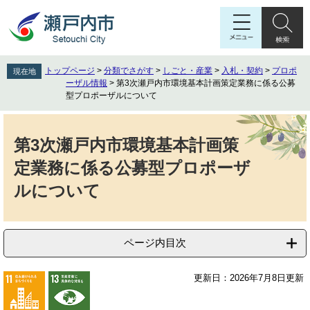
ペ
メ
ー
ニ
ジ
ュ
の
ー
先
を
トップページ
>
分類でさがす
>
しごと・産業
>
入札・契約
>
プロポ
現在地
頭
飛
ーザル情報
>
第3次瀬戸内市環境基本計画策定業務に係る公募
で
ば
型プロポーザルについて
す
し
本
。
て
文
本
第3次瀬戸内市環境基本計画策
文
定業務に係る公募型プロポーザ
へ
ルについて
ページ内目次
更新日：2026年7月8日更新