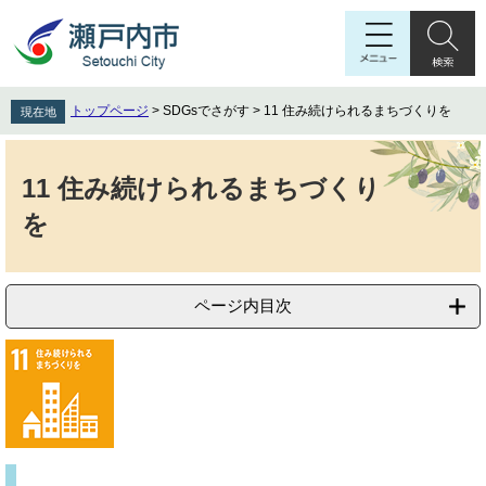
ペ
メ
ー
ニ
ジ
ュ
の
ー
先
を
トップページ
>
SDGsでさがす
>
11 住み続けられるまちづくりを
現在地
頭
飛
で
ば
本
す
し
文
11 住み続けられるまちづくり
。
て
本
を
文
へ
ページ内目次