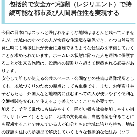
包括的で安全かつ強靭（レジリエント）で持
続可能な都市及び人間居住性を実現する
今日の日本にはスラムと呼ばれるような地域はほとんど残っていませ
んが、地域内のすべての人が快適な住環境を確保でき、かつ自然災害
発生時にも地域住民が安全に避難できるような仕組みを準備しておく
ことが求められています。ホームレス状態に陥った人を適切に保護す
ることが出来る施策は、役所内の縦割りを超えて構築される必要があ
ります。
安心して誰もが使える公共スペース・公園などの整備は避難場所とし
ても、地域づくりのための拠点としても重要です。また、お年寄りや
子どもたち、外国人など地域内に住むすべての人が使いやすく便利な
交通機関を安心して使えるよう整えていくことも必要です。
加えて、子育て世代にも住みやすく、障がい者も社会参加しやすい街
づくり（ハード）とともに、地域の文化遺産、自然遺産を守ることに
も配慮することで住んでいる人が自分たちの地域に誇りを持ち、地域
の課題を住民の参加型で解決していくような包摂的な仕組み（ソフ