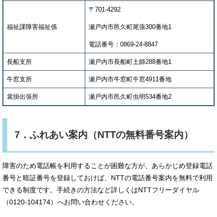
〒701-4292
福祉課障害福祉係
瀬戸内市邑久町尾張300番地1
電話番号：0869-24-8847
長船支所
瀬戸内市長船町土師288番地1
牛窓支所
瀬戸内市牛窓町牛窓4911番地
裳掛出張所
瀬戸内市邑久町虫明534番地2
7．ふれあい案内（NTTの無料番号案内）
障害のため電話帳を利用することが困難な方が、あらかじめ登録電話
番号と暗証番号を登録しておけば、NTTの電話番号案内を無料で利用
できる制度です。手続きの方法など詳しくはNTTフリーダイヤル
（0120-104174）へお問い合わせください。