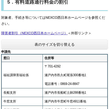
5．有料道路通行料金の割引
対象者、手続き等についてはNEXCO西日本ホームページを参照くだ
さい。
障害者割引（NEXCO西日本ホームページ）
＜外部リンク＞
表のサイズを切り替える
申請先
窓口
住所等
〒701-4292
福祉課障害福祉係
瀬戸内市邑久町尾張300番地1
電話番号：0869-24-8847
長船支所
瀬戸内市長船町土師288番地1
牛窓支所
瀬戸内市牛窓町牛窓4911番地