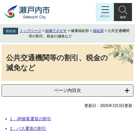
ペ
メ
ー
ニ
ジ
ュ
の
ー
先
を
トップページ
>
組織でさがす
>
健康福祉部
>
福祉課
>
公共交通機関
現在地
頭
飛
等の割引、税金の減免など
で
ば
す
し
本
。
て
文
公共交通機関等の割引、税金の
本
減免など
文
へ
ページ内目次
更新日：2025年3月3日更新
1．JR旅客運賃の割引
2．バス運賃の割引