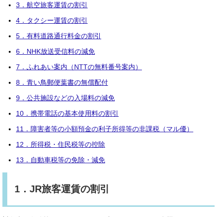
3．航空旅客運賃の割引
4．タクシー運賃の割引
5．有料道路通行料金の割引
6．NHK放送受信料の減免
7．ふれあい案内（NTTの無料番号案内）
8．青い鳥郵便葉書の無償配付
9．公共施設などの入場料の減免
10．携帯電話の基本使用料の割引
11．障害者等の小額預金の利子所得等の非課税（マル優）
12．所得税・住民税等の控除
13．自動車税等の免除・減免
1．JR旅客運賃の割引