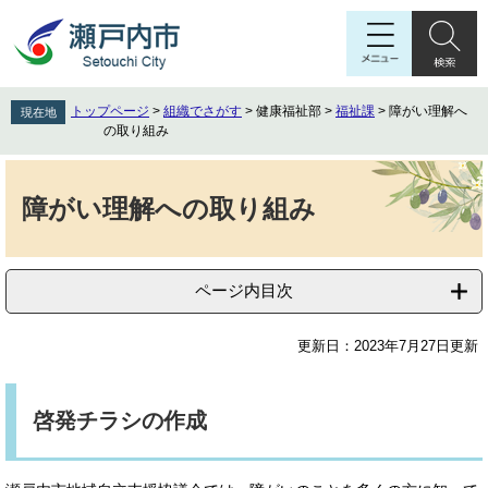
ペ
メ
ー
ニ
ジ
ュ
の
ー
先
を
トップページ
>
組織でさがす
>
健康福祉部
>
福祉課
>
障がい理解へ
現在地
頭
飛
の取り組み
で
ば
す
し
本
。
て
文
障がい理解への取り組み
本
文
へ
ページ内目次
更新日：2023年7月27日更新
啓発チラシの作成