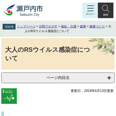
ペ
メ
ー
ニ
ジ
ュ
の
ー
先
を
トップページ
>
分類でさがす
>
福祉・介護
>
健康
>
健康づくり
>
大
現在地
頭
飛
人のRSウイルス感染症について
で
ば
す
し
本
。
て
文
大人のRSウイルス感染症につ
本
いて
文
へ
ページ内目次
更新日：2024年6月13日更新