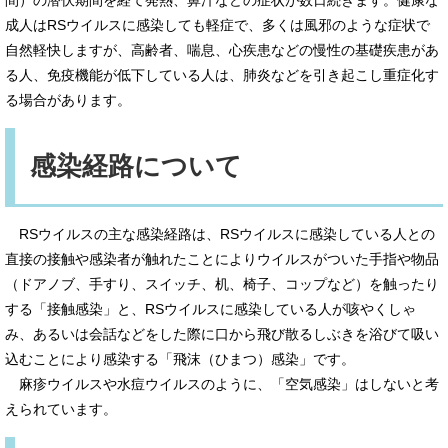
間）の潜伏期間を経て発熱、鼻汁などの症状が数日続きます。健康な
成人はRSウイルスに感染しても軽症で、多くは風邪のような症状で
自然軽快しますが、高齢者、喘息、心疾患などの慢性の基礎疾患があ
る人、免疫機能が低下している人は、肺炎などを引き起こし重症化す
る場合があります。
感染経路について
RSウイルスの主な感染経路は、RSウイルスに感染している人との
直接の接触や感染者が触れたことによりウイルスがついた手指や物品
（ドアノブ、手すり、スイッチ、机、椅子、コップなど）を触ったり
する「接触感染」と、RSウイルスに感染している人が咳やくしゃ
み、あるいは会話などをした際に口から飛び散るしぶきを浴びて吸い
込むことにより感染する「飛沫（ひまつ）感染」です。
麻疹ウイルスや水痘ウイルスのように、「空気感染」はしないと考
えられています。