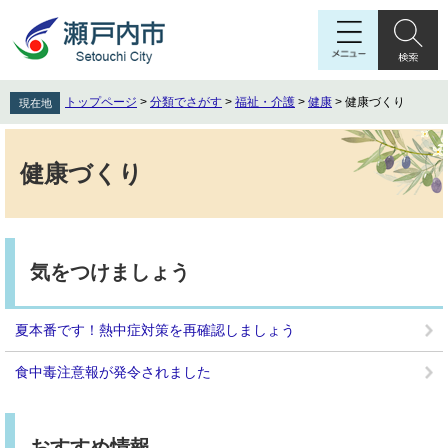
ペ
メ
ー
ニ
ジ
ュ
の
ー
先
を
トップページ
>
分類でさがす
>
福祉・介護
>
健康
>
健康づくり
現在地
頭
飛
で
ば
本
す
し
文
健康づくり
。
て
本
文
へ
気をつけましょう
夏本番です！熱中症対策を再確認しましょう
食中毒注意報が発令されました
おすすめ情報