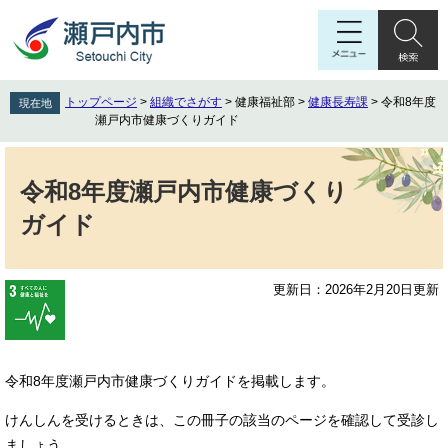
ペ
メ
ー
ニ
ジ
ュ
の
ー
先
を
トップページ
>
組織でさがす
>
健康福祉部
>
健康長寿課
>
令和8年度
現在地
頭
飛
瀬戸内市健康づくりガイド
で
ば
す
し
本
。
て
文
令和8年度瀬戸内市健康づくり
本
ガイド
文
へ
更新日：2026年2月20日更新
令和8年度瀬戸内市健康づくりガイドを掲載します。
けんしんを受けるときは、この冊子の該当のページを確認して受診し
ましょう。