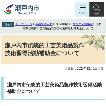
ペ
メ
ー
ニ
ジ
ュ
の
ー
先
を
トップページ
>
組織でさがす
>
成長戦略部
>
観光文化戦略課
>
瀬戸
現在地
頭
飛
内市伝統的工芸美術品製作技術習得活動補助金について
で
ば
す
し
本
。
て
文
瀬戸内市伝統的工芸美術品製作
本
技術習得活動補助金について
文
へ
更新日：2025年12月1日更新
瀬戸内市伝統的工芸美術品製作技術習得活動
補助金について