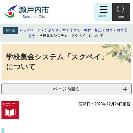
ペ
メ
ー
ニ
ジ
ュ
の
ー
先
を
トップページ
>
分類でさがす
>
子育て・教育・施設
>
教育
>
教育委
現在地
頭
飛
員会
>
学校集金システム「スクペイ」について
で
ば
す
し
本
。
て
文
学校集金システム「スクペイ」
本
について
文
へ
ページ内目次
更新日：2025年12月24日更新