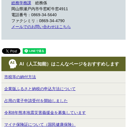
総務学務課
総務係
岡山県瀬戸内市牛窓町牛窓4911
電話番号：0869-34-5640
ファクシミリ：0869-34-4790
メールでのお問い合わせはこちら
AI（人工知能）は
こんなページをおすすめします
市税等の納付方法
企業版ふるさと納税の申込方法について
占用の電子申請受付を開始しました
令和8年熊本地震災害義援金を募集しています
マイナ保険証について（国民健康保険）