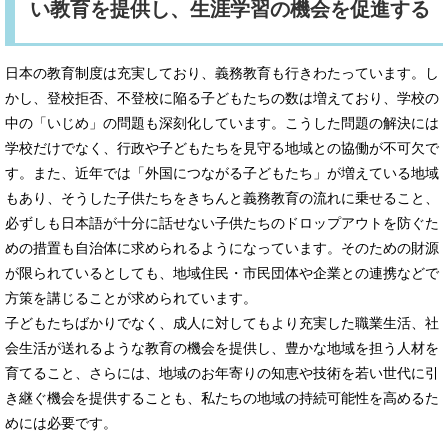
い教育を提供し、生涯学習の機会を促進する
日本の教育制度は充実しており、義務教育も行きわたっています。し
かし、登校拒否、不登校に陥る子どもたちの数は増えており、学校の
中の「いじめ」の問題も深刻化しています。こうした問題の解決には
学校だけでなく、行政や子どもたちを見守る地域との協働が不可欠で
す。また、近年では「外国につながる子どもたち」が増えている地域
もあり、そうした子供たちをきちんと義務教育の流れに乗せること、
必ずしも日本語が十分に話せない子供たちのドロップアウトを防ぐた
めの措置も自治体に求められるようになっています。そのための財源
が限られているとしても、地域住民・市民団体や企業との連携などで
方策を講じることが求められています。
子どもたちばかりでなく、成人に対してもより充実した職業生活、社
会生活が送れるような教育の機会を提供し、豊かな地域を担う人材を
育てること、さらには、地域のお年寄りの知恵や技術を若い世代に引
き継ぐ機会を提供することも、私たちの地域の持続可能性を高めるた
めには必要です。