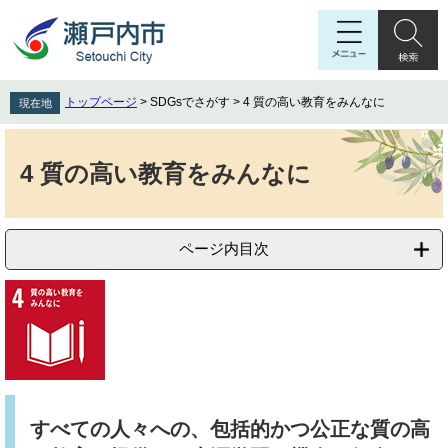
ペ
メ
ー
ニ
ジ
ュ
の
ー
先
を
トップページ
>
SDGsでさがす
>
4 質の高い教育をみんなに
現在地
頭
飛
で
ば
本
す
し
文
4 質の高い教育をみんなに
。
て
本
文
へ
ページ内目次
すべての人々への、包括的かつ公正な質の高