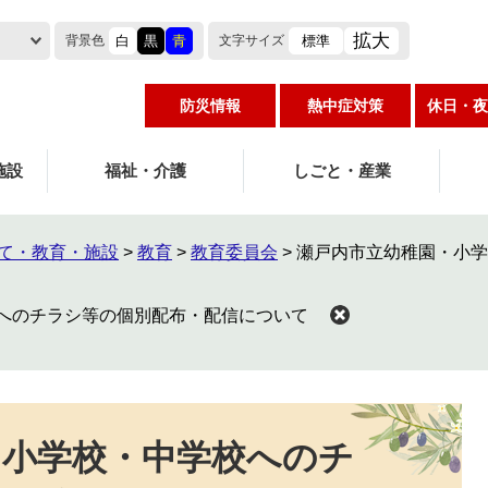
拡大
白
黒
青
標準
背景色
文字
サイズ
防災情報
熱中症対策
休日・夜
施設
福祉・介護
しごと・産業
て・教育・施設
>
教育
>
教育委員会
>
瀬戸内市立幼稚園・小学
へのチラシ等の個別配布・配信について
・小学校・中学校へのチ