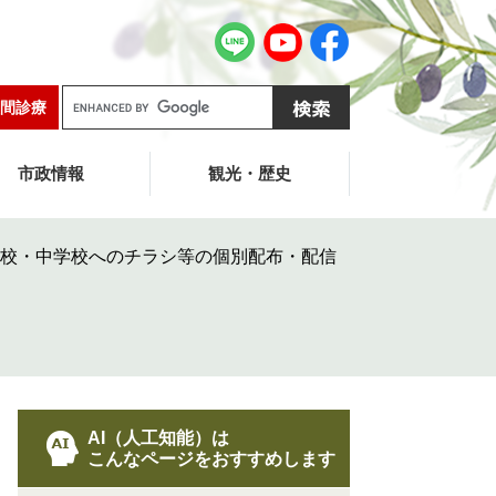
G
間診療
o
o
g
市政情報
観光・歴史
l
e
カ
校・中学校へのチラシ等の個別配布・配信
ス
タ
ム
検
索
AI（人工知能）は
こんなページをおすすめします