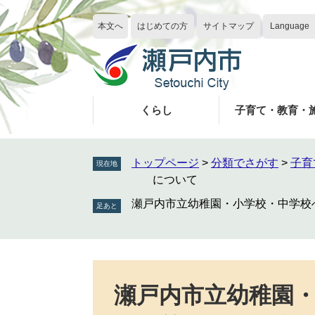
ペ
メ
ー
ニ
本文へ
はじめての方
サイトマップ
Language
ジ
ュ
の
ー
先
を
頭
飛
で
ば
くらし
子育て・教育・
す
し
。
て
本
トップページ
>
分類でさがす
>
子育
現在地
文
について
へ
瀬戸内市立幼稚園・小学校・中学校
本
文
瀬戸内市立幼稚園