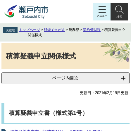
ペ
メ
ー
ニ
ジ
ュ
の
ー
先
を
トップページ
>
組織でさがす
>
総務部
>
契約管財課
>
積算疑義申立
現在地
頭
飛
関係様式
で
ば
す
し
本
。
て
文
積算疑義申立関係様式
本
文
へ
ページ内目次
更新日：2021年2月19日更新
積算疑義申立書（様式第1号）