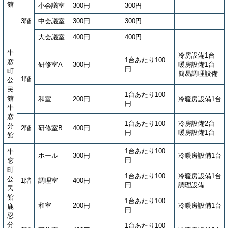
館
小会議室
300円
300円
3階
中会議室
300円
300円
大会議室
400円
400円
牛
冷房設備1台
1台あたり100
窓
研修室A
300円
暖房設備1台
円
町
簡易調理設備
1階
公
民
1台あたり100
館
和室
200円
冷暖房設備1台
円
牛
窓
1台あたり100
冷房設備2台
分
2階
研修室B
400円
円
暖房設備1台
館
1台あたり100
牛
ホール
300円
冷暖房設備1台
円
窓
町
1台あたり100
冷暖房設備1台
公
1階
調理室
400円
円
調理設備
民
館
1台あたり100
和室
200円
冷暖房設備1台
鹿
円
忍
分
1台あたり100