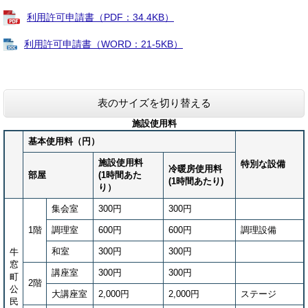
利用許可申請書（PDF：34.4KB）
利用許可申請書（WORD：21-5KB）
表のサイズを切り替える
施設使用料
基本使用料（円）
施設使用料
特別な設備
冷暖房使用料
部屋
(1時間あた
(1時間あたり)
り）
集会室
300円
300円
1階
調理室
600円
600円
調理設備
和室
300円
300円
牛
窓
講座室
300円
300円
町
2階
公
大講座室
2,000円
2,000円
ステージ
民