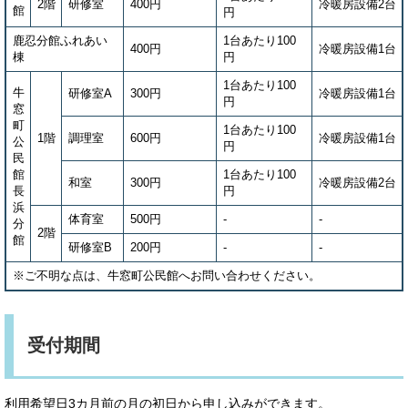
2階
研修室
400円
冷暖房設備2台
館
円
鹿忍分館ふれあい
1台あたり100
400円
冷暖房設備1台
棟
円
1台あたり100
牛
研修室A
300円
冷暖房設備1台
円
窓
町
1台あたり100
1階
調理室
600円
冷暖房設備1台
公
円
民
館
1台あたり100
和室
300円
冷暖房設備2台
長
円
浜
体育室
500円
-
-
分
2階
館
研修室B
200円
-
-
※ご不明な点は、牛窓町公民館へお問い合わせください。
受付期間
利用希望日3カ月前の月の初日から申し込みができます。