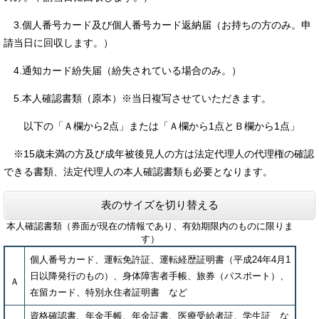
3.個人番号カード及び個人番号カード返納届（お持ちの方のみ。申
請当日に回収します。）
4.通知カード紛失届（紛失されている場合のみ。）
5.本人確認書類（原本）※当日複写させていただきます。
以下の「Ａ欄から2点」または「Ａ欄から1点とＢ欄から1点」
※15歳未満の方及び成年被後見人の方は法定代理人の代理権の確認
できる書類、法定代理人の本人確認書類も必要となります。
表のサイズを切り替える
本人確認書類（券面が現在の情報であり、有効期限内のものに限りま
す）
個人番号カード、運転免許証、運転経歴証明書（平成24年4月1
日以降発行のもの）、身体障害者手帳、旅券（パスポート）、
Ａ
在留カード、特別永住者証明書 など
資格確認書、年金手帳、年金証書、医療受給者証、学生証 な