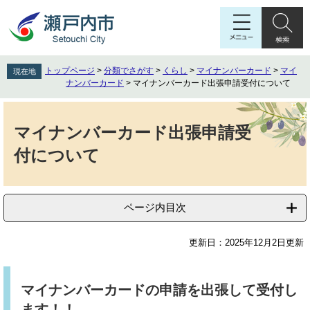
ペ
メ
ー
ニ
ジ
ュ
の
ー
先
を
トップページ
>
分類でさがす
>
くらし
>
マイナンバーカード
>
マイ
現在地
頭
飛
ナンバーカード
>
マイナンバーカード出張申請受付について
で
ば
す
し
本
。
て
文
マイナンバーカード出張申請受
本
付について
文
へ
ページ内目次
更新日：2025年12月2日更新
マイナンバーカードの申請を出張して受付し
ます！！