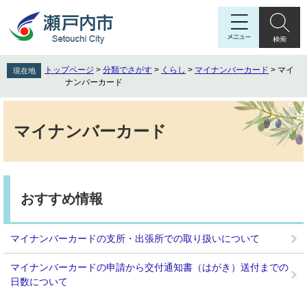
ペ
メ
ー
ニ
ジ
ュ
の
ー
先
を
トップページ
>
分類でさがす
>
くらし
>
マイナンバーカード
>
マイ
現在地
頭
飛
ナンバーカード
で
ば
す
し
本
。
て
文
マイナンバーカード
本
文
へ
おすすめ情報
マイナンバーカードの支所・出張所での取り扱いについて
マイナンバーカードの申請から交付通知書（はがき）送付までの
日数について