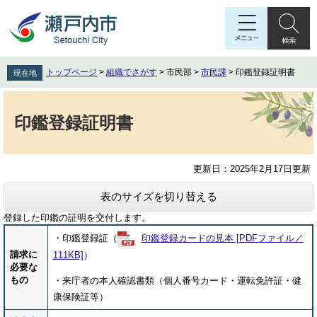
ペ
メ
ー
ニ
ジ
ュ
の
ー
先
を
トップページ
>
組織でさがす
>
市民部
>
市民課
>
印鑑登録証明書
現在地
頭
飛
で
ば
本
す
し
文
印鑑登録証明書
。
て
本
文
更新日：2025年2月17日更新
へ
表のサイズを切り替える
登録した印鑑の証明を交付します。
・印鑑登録証（
印鑑登録カードの見本 [PDFファイル／
請求に
111KB]
）
必要な
もの
・来庁者の本人確認書類（個人番号カード・運転免許証・健
康保険証等）