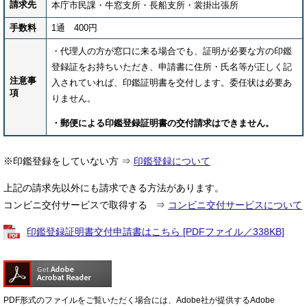
請求先
本庁市民課・牛窓支所・長船支所・裳掛出張所
手数料
1通 400円
・代理人の方が窓口に来る場合でも、証明が必要な方の印鑑
登録証をお持ちいただき、申請書に住所・氏名等が正しく記
注意事
入されていれば、印鑑証明書を交付します。委任状は必要あ
項
りません​。
・郵
便による印鑑登録証明書の交付請求はできません
。
※印鑑登録をしていない方 ⇒
印鑑登録について
上記の請求先以外にも請求できる方法があります。
コンビニ交付サービスで取得する ⇒
コンビニ交付サービスについて
印鑑登録証明書交付申請書はこちら [PDFファイル／338KB]
PDF形式のファイルをご覧いただく場合には、Adobe社が提供するAdobe