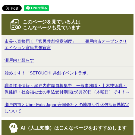
このページを見ている人は
こんなページも見ています
市長へ直接届く「官民共創提案制度」 瀬戸内市オープンクリ
エイション官民共創宣言
瀬戸内と暮らす
始めます！「SETOUCHI 共創イベントラボ」
職員採用情報～瀬戸内市職員募集中 一般事務職・土木技術職・
保健師・社会福祉士の申込受付期限は8月20日（木曜日）です！～
瀬戸内市とUber Eats Japan合同会社との地域活性化包括連携協定
について
AI（人工知能）は
こんなページをおすすめします