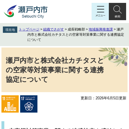
ペ
メ
ー
ニ
ジ
ュ
の
ー
先
を
トップページ
>
組織でさがす
>
成長戦略部
>
地域振興推進課
>
瀬戸
現在地
頭
飛
内市と株式会社カチタスとの空家等対策事業に関する連携協定
で
ば
について
す
し
本
。
て
文
本
瀬戸内市と株式会社カチタスと
文
の空家等対策事業に関する連携
へ
協定について
更新日：2026年6月5日更新