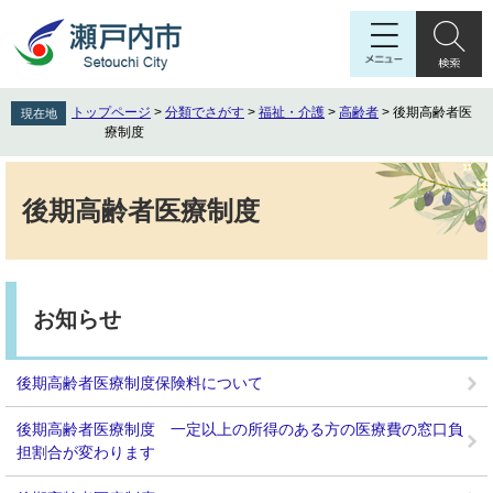
ペ
メ
ー
ニ
ジ
ュ
の
ー
先
を
トップページ
>
分類でさがす
>
福祉・介護
>
高齢者
>
後期高齢者医
現在地
頭
飛
療制度
で
ば
す
し
本
。
て
文
後期高齢者医療制度
本
文
へ
お知らせ
後期高齢者医療制度保険料について
後期高齢者医療制度 一定以上の所得のある方の医療費の窓口負
担割合が変わります